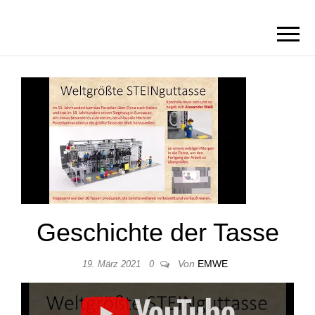
BORN2BRICK
E.V.
Geschichte der Tasse
Von
EMWE
19. März 2021
0
„YouTube video player“ von YouTube anzeigen