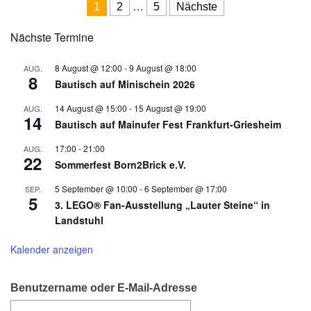
Seitennummerierung der Beiträ
1
2
…
5
Nächste
Nächste Termine
8 August @ 12:00
-
9 August @ 18:00
AUG.
8
Bautisch auf Minischein 2026
14 August @ 15:00
-
15 August @ 19:00
AUG.
14
Bautisch auf Mainufer Fest Frankfurt-Griesheim
17:00
-
21:00
AUG.
22
Sommerfest Born2Brick e.V.
5 September @ 10:00
-
6 September @ 17:00
SEP.
5
3. LEGO® Fan-Ausstellung „Lauter Steine“ in
Landstuhl
Kalender anzeigen
Benutzername oder E-Mail-Adresse