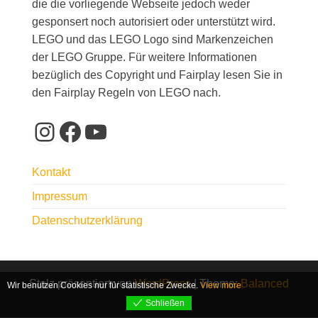
die die vorliegende Webseite jedoch weder
gesponsert noch autorisiert oder unterstützt wird.
LEGO und das LEGO Logo sind Markenzeichen
der LEGO Gruppe. Für weitere Informationen
bezüglich des Copyright und Fairplay lesen Sie in
den Fairplay Regeln von LEGO nach.
Instagram
Facebook
YouTube
Kontakt
Impressum
Datenschutzerklärung
Stolz präsentiert von
WordPress
|
Theme:
Balanced
Wir benutzen Cookies nur für statistische Zwecke.
View more
Blog
Schließen