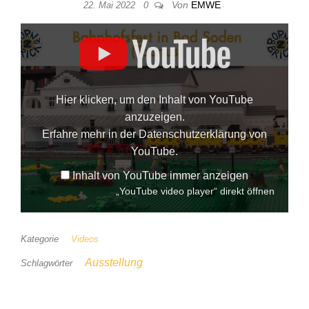
Von
EMWE
22. Mai 2022
0
„YouTube video player“ von YouTube anzeigen
Hier klicken, um den Inhalt von YouTube
anzuzeigen.
Erfahre mehr in der
Datenschutzerklärung von
YouTube
.
Inhalt von YouTube immer anzeigen
„YouTube video player“ direkt öffnen
Kategorie
Videos
Ausstellung
Schlagwörter