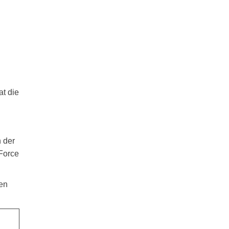
t die
n der
 Force
ten