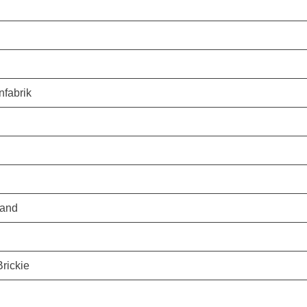
nfabrik
Land
rickie