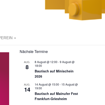
VEREIN
Nächste Termine
8 August @ 12:00
-
9 August @
AUG.
8
18:00
Bautisch auf Minischein
2026
14 August @ 15:00
-
15 August @
AUG.
14
19:00
Bautisch auf Mainufer Fest
Frankfurt-Griesheim