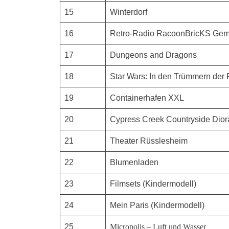
15
Winterdorf
16
Retro-Radio RacoonBricKS Geme
17
Dungeons and Dragons
18
Star Wars: In den Trümmern der F
19
Containerhafen XXL
20
Cypress Creek Countryside Dio
21
Theater Rüsslesheim
22
Blumenladen
23
Filmsets (Kindermodell)
24
Mein Paris (Kindermodell)
25
Micropolis – Luft und Wasser