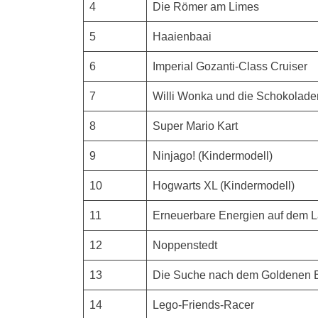
4
Die Römer am Limes
5
Haaienbaai
6
Imperial Gozanti-Class Cruiser
7
Willi Wonka und die Schokolade
8
Super Mario Kart
9
Ninjago! (Kindermodell)
10
Hogwarts XL (Kindermodell)
11
Erneuerbare Energien auf dem 
12
Noppenstedt
13
Die Suche nach dem Goldenen B
14
Lego-Friends-Racer