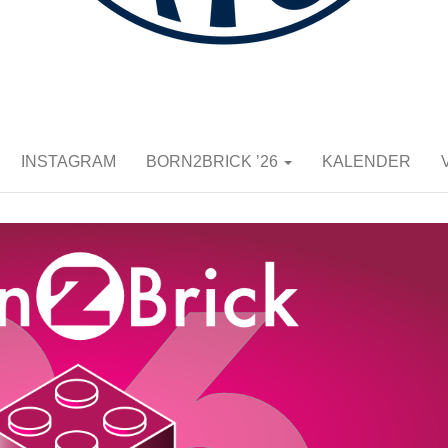
K E.V.
INSTAGRAM
BORN2BRICK ’26
KALENDER