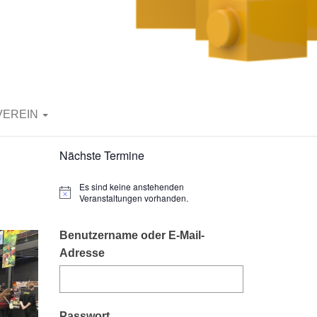
VEREIN
Nächste Termine
Es sind keine anstehenden
H
Veranstaltungen vorhanden.
i
n
w
Benutzername oder E-Mail-
e
Adresse
i
s
Passwort