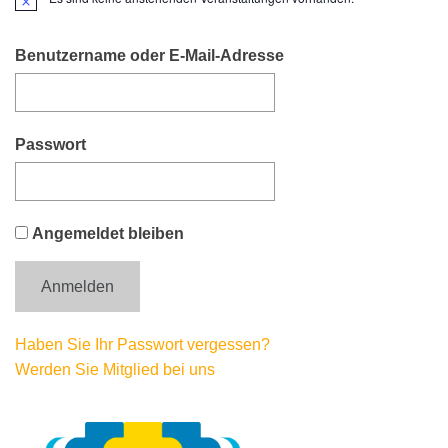
H
i
n
w
Benutzername oder E-Mail-Adresse
e
i
s
Passwort
Angemeldet bleiben
Haben Sie Ihr Passwort vergessen?
Werden Sie Mitglied bei uns