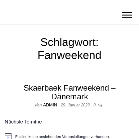
BORN2BRICK
E.V.
Schlagwort:
Fanweekend
Skaerbaek Fanweekend –
Dänemark
Von
ADMIN
29. Januar 2023
0
Nächste Termine
Es sind keine anstehenden Veranstaltungen vorhanden.
H