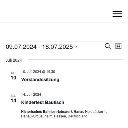
BORN2BRICK
E.V.
Veranstaltungen
09.07.2024
 - 
18.07.2025
V
V
S
L
u
e
i
e
D
c
s
Juli 2024
r
h
a
r
t
e
a
t
e
10. Juli 2024 @ 19:30
MI.
a
u
10
n
Vorstandssitzung
m
n
s
w
t
s
14. Juli 2024
SO.
ä
14
a
Kinderfest Bautisch
t
h
l
l
Historisches Bahnbetriebswerk Hanau
Heideäcker 1,
a
Hanau-Großauheim, Hessen, Deutschland
t
e
l
u
n