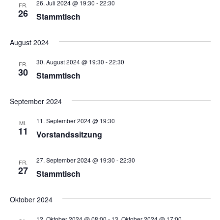
26. Juli 2024 @ 19:30
-
22:30
FR.
t
n
.
26
Stammtisch
g
u
A
n
August 2024
n
g
30. August 2024 @ 19:30
-
22:30
s
FR.
30
e
Stammtisch
i
n
c
September 2024
h
S
t
11. September 2024 @ 19:30
MI.
u
11
e
Vorstandssitzung
c
n
h
-
27. September 2024 @ 19:30
-
22:30
FR.
27
Stammtisch
N
e
a
u
Oktober 2024
v
n
i
12. Oktober 2024 @ 08:00
-
13. Oktober 2024 @ 17:00