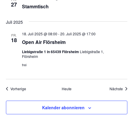
v
27
Stammtisch
i
g
Juli 2025
a
18. Juli 2025 @ 08:00
-
20. Juli 2025 @ 17:00
FR.
18
t
Open Air Flörsheim
i
Liebigstraße 1 in 65439 Flörsheim
Liebigstraße 1,
Flörsheim
o
frei
n
Veranstaltungen
Veran
Vorherige
Heute
Nächste
Kalender abonnieren