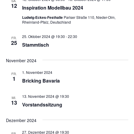
SA.
d
12
g
Inspiration Modellbau 2024
A
a
Ludwig-Eckes-Festhalle
Pariser Straße 110, Nieder-Olm,
t
Rheinland-Pfalz, Deutschland
n
i
s
25. Oktober 2024 @ 19:30
-
22:30
FR.
o
25
i
Stammtisch
n
c
November 2024
h
1. November 2024
t
FR.
1
Bricking Bavaria
e
n
13. November 2024 @ 19:30
MI.
13
Vorstandssitzung
,
N
Dezember 2024
a
27. Dezember 2024 @ 19:30
FR.