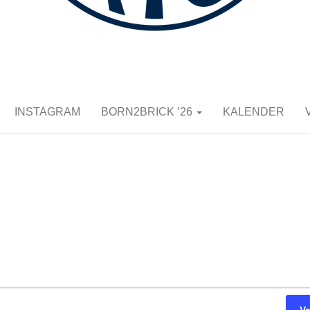
K E.V.
INSTAGRAM
BORN2BRICK ’26
KALENDER
ust 2026