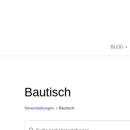
BORN2BRIC
BLOG
Bautisch
Veranstaltungen
Bautisch
Veranstaltungen für 7. Aug
V
B