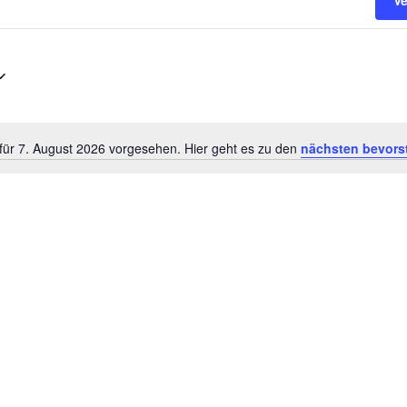
V
für 7. August 2026 vorgesehen. Hier geht es zu den
nächsten bevors
H
i
n
w
e
i
s