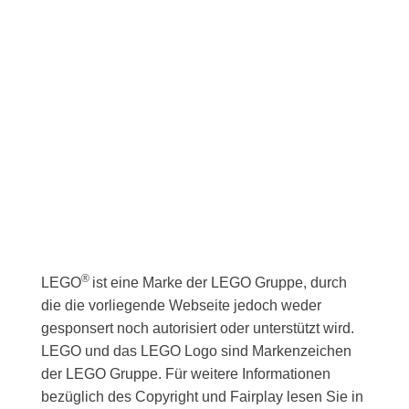
t
l
l
a
t
e
l
u
n
t
n
.
g
u
A
n
n
g
s
e
i
n
c
h
S
®
LEGO
ist eine Marke der LEGO Gruppe, durch
t
u
die die vorliegende Webseite jedoch weder
e
gesponsert noch autorisiert oder unterstützt wird.
c
n
LEGO und das LEGO Logo sind Markenzeichen
h
-
der LEGO Gruppe. Für weitere Informationen
N
bezüglich des Copyright und Fairplay lesen Sie in
e