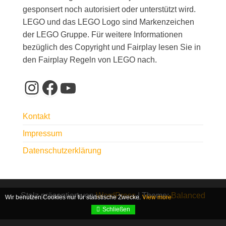
gesponsert noch autorisiert oder unterstützt wird.
LEGO und das LEGO Logo sind Markenzeichen
der LEGO Gruppe. Für weitere Informationen
bezüglich des Copyright und Fairplay lesen Sie in
den Fairplay Regeln von LEGO nach.
Instagram
Facebook
YouTube
Kontakt
Impressum
Datenschutzerklärung
Stolz präsentiert von
WordPress
|
Theme:
Balanced
Wir benutzen Cookies nur für statistische Zwecke.
View more
Blog
Schließen