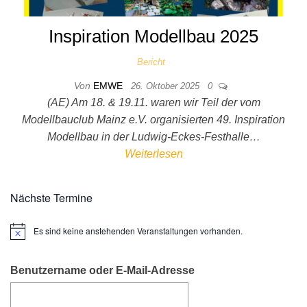
Inspiration Modellbau 2025
Bericht
Von
EMWE
26. Oktober 2025
0
(AE) Am 18. & 19.11. waren wir Teil der vom
Modellbauclub Mainz e.V. organisierten 49. Inspiration
Modellbau in der Ludwig-Eckes-Festhalle…
Weiterlesen
Nächste Termine
Es sind keine anstehenden Veranstaltungen vorhanden.
H
i
n
w
Benutzername oder E-Mail-Adresse
e
i
s