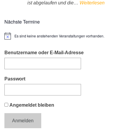
ist abgelaufen und die…
Weiterlesen
Nächste Termine
Es sind keine anstehenden Veranstaltungen vorhanden.
H
i
n
w
Benutzername oder E-Mail-Adresse
e
i
s
Passwort
Angemeldet bleiben