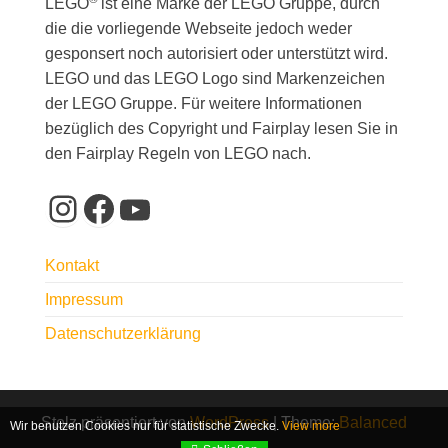
a
LEGO
ist eine Marke der LEGO Gruppe, durch
a
u
die die vorliegende Webseite jedoch weder
l
v
n
gesponsert noch autorisiert oder unterstützt wird.
t
i
LEGO und das LEGO Logo sind Markenzeichen
d
g
u
der LEGO Gruppe. Für weitere Informationen
A
a
bezüglich des Copyright und Fairplay lesen Sie in
n
t
n
den Fairplay Regeln von LEGO nach.
g
i
s
Instagram
Facebook
YouTube
e
o
i
n
n
c
Kontakt
h
Impressum
t
Datenschutzerklärung
e
n
Stolz präsentiert von
WordPress
|
Theme:
Balanced
,
Wir benutzen Cookies nur für statistische Zwecke.
View more
Blog