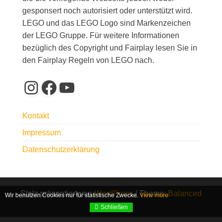
gesponsert noch autorisiert oder unterstützt wird.
LEGO und das LEGO Logo sind Markenzeichen
der LEGO Gruppe. Für weitere Informationen
bezüglich des Copyright und Fairplay lesen Sie in
den Fairplay Regeln von LEGO nach.
Instagram
Facebook
YouTube
Kontakt
Impressum
Datenschutzerklärung
Stolz präsentiert von
WordPress
|
Theme:
Balanced
Wir benutzen Cookies nur für statistische Zwecke.
View more
Blog
Schließen