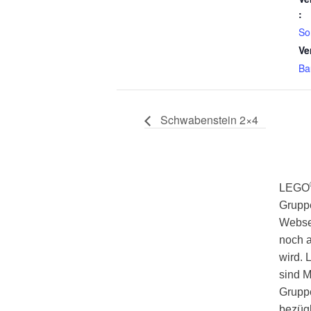
:
So
Ve
Ba
Schwabenstein 2×4
LEGO
Gruppe
Webse
noch a
wird.
sind 
Gruppe
bezügl