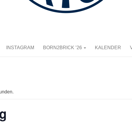
K E.V.
INSTAGRAM
BORN2BRICK ’26
KALENDER
funden.
g