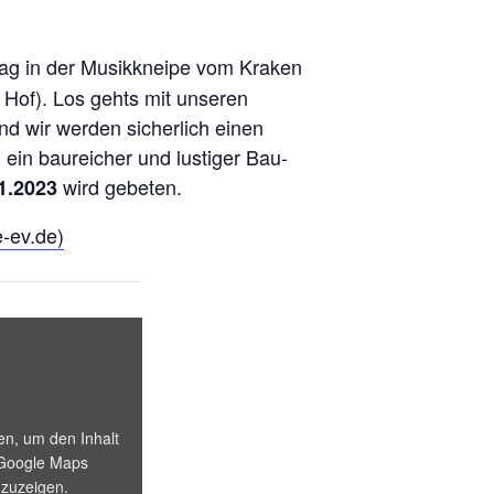
tag in der Musikkneipe vom Kraken
Hof). Los gehts mit unseren
nd wir werden sicherlich einen
in baureicher und lustiger Bau-
wird gebeten.
1.2023
e-ev.de)
„Iframe von Google Maps, der die Adresse von Rangierbar anze
ken, um den Inhalt
Google Maps
zuzeigen.