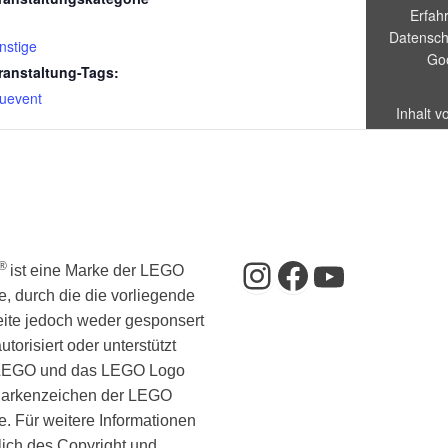
Erfah
Datensch
nstige
Go
ranstaltung-Tags:
uevent
Inhalt 
imm
„Iframe v
die Adr
Instagram
Facebook
YouTub
®
ist eine Marke der LEGO
, durch die die vorliegende
ite jedoch weder gesponsert
utorisiert oder unterstützt
 LEGO und das LEGO Logo
Markenzeichen der LEGO
. Für weitere Informationen
ich des Copyright und