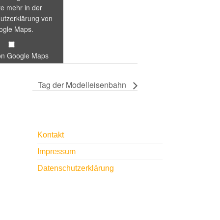
re mehr in der
utzerklärung von
ogle Maps
.
von Google Maps
er anzeigen
on Google Maps, der
Tag der Modelleisenbahn
esse von Rangierbar
anzeigt“ direkt öffnen
e
Kontakt
Impressum
Datenschutzerklärung