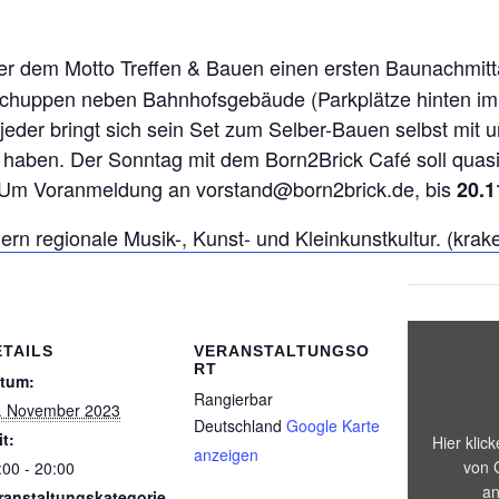
nter dem Motto Treffen & Bauen einen ersten Baunachmit
schuppen neben Bahnhofsgebäude (Parkplätze hinten im 
eder bringt sich sein Set zum Selber-Bauen selbst mit u
ben. Der Sonntag mit dem Born2Brick Café soll quasi e
 Um Voranmeldung an vorstand@born2brick.de, bis
20.1
dern regionale Musik-, Kunst- und Kleinkunstkultur. (krak
ETAILS
VERANSTALTUNGSO
RT
tum:
Rangierbar
. November 2023
Deutschland
Google Karte
it:
Hier klic
anzeigen
von 
:00 - 20:00
an
ranstaltungskategorie