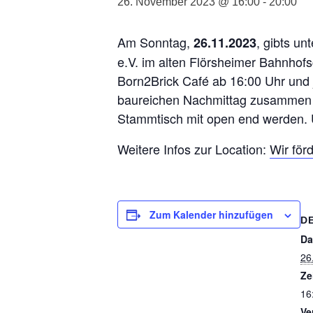
26. November 2023 @ 16:00
-
20:00
Am Sonntag,
, gibts u
26.11.2023
e.V. im alten Flörsheimer Bahnhof
Born2Brick Café ab 16:00 Uhr und j
baureichen Nachmittag zusammen ha
Stammtisch mit open end werden.
Weitere Infos zur Location:
Wir för
Zum Kalender hinzufügen
D
Da
26
Ze
16
Ve