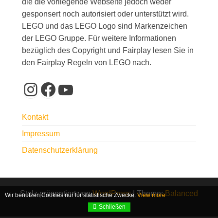
die die vorliegende Webseite jedoch weder
gesponsert noch autorisiert oder unterstützt wird.
LEGO und das LEGO Logo sind Markenzeichen
der LEGO Gruppe. Für weitere Informationen
bezüglich des Copyright und Fairplay lesen Sie in
den Fairplay Regeln von LEGO nach.
Instagram
Facebook
YouTube
Kontakt
Impressum
Datenschutzerklärung
Stolz präsentiert von
WordPress
|
Theme:
Balanced
Wir benutzen Cookies nur für statistische Zwecke.
View more
Blog
Schließen