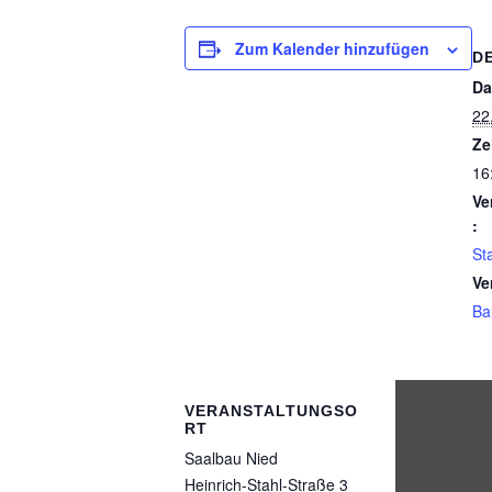
Zum Kalender hinzufügen
D
Da
22
Ze
16
Ve
:
St
Ve
Ba
VERANSTALTUNGSO
RT
Saalbau Nied
Heinrich-Stahl-Straße 3