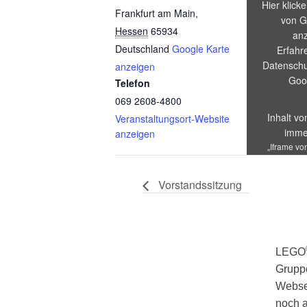
Hier klick
Frankfurt am Main
,
von G
Hessen
65934
anz
Deutschland
Google Karte
Erfahr
Datenschu
anzeigen
Goo
Telefon
069 2608-4800
Inhalt v
Veranstaltungsort-Website
imme
anzeigen
„Iframe vo
die Adress
an
Vorstandssitzung
LEGO
Gruppe
Webse
noch a