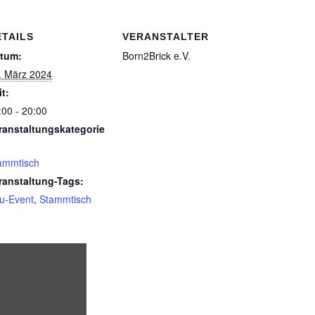
ETAILS
VERANSTALTER
tum:
Born2Brick e.V.
. März 2024
it:
:00 - 20:00
ranstaltungskategorie
ammtisch
ranstaltung-Tags:
u-Event
,
Stammtisch
„Iframe von Google Maps, der die Adresse von Saalbau Nied 