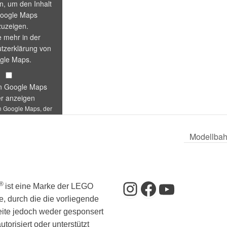
en, um den Inhalt
oogle Maps
uzeigen.
e mehr in der
tzerklärung von
gle Maps
.
on Google Maps
r anzeigen
n Google Maps, der
e von Saalbau Nied
zeigt“ direkt öffnen
Modellbah
Instagram
Facebook
YouTub
®
ist eine Marke der LEGO
, durch die die vorliegende
ite jedoch weder gesponsert
utorisiert oder unterstützt