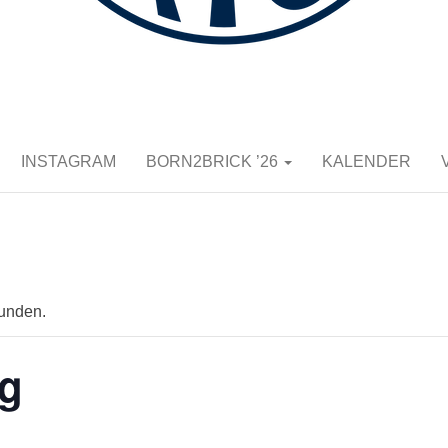
K E.V.
INSTAGRAM
BORN2BRICK ’26
KALENDER
funden.
g