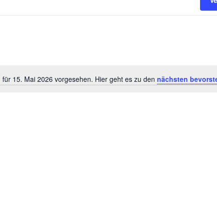
V
 für 15. Mai 2026 vorgesehen. Hier geht es zu den
nächsten bevorst
H
i
n
w
e
i
s