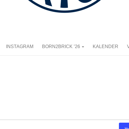
K E.V.
INSTAGRAM
BORN2BRICK ’26
KALENDER
i 2026