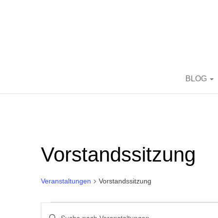
BORN2BRIC
BLOG
Vorstandssitzung
Veranstaltungen
Vorstandssitzung
Veranstaltungen für 15. Ma
V
B