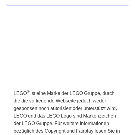
n
s
w
t
s
ä
a
t
h
l
l
a
t
e
l
u
n
t
n
.
g
u
A
n
n
g
s
e
®
i
LEGO
ist eine Marke der LEGO Gruppe, durch
die die vorliegende Webseite jedoch weder
n
c
gesponsert noch autorisiert oder unterstützt wird.
h
S
LEGO und das LEGO Logo sind Markenzeichen
t
u
der LEGO Gruppe. Für weitere Informationen
e
bezüglich des Copyright und Fairplay lesen Sie in
c